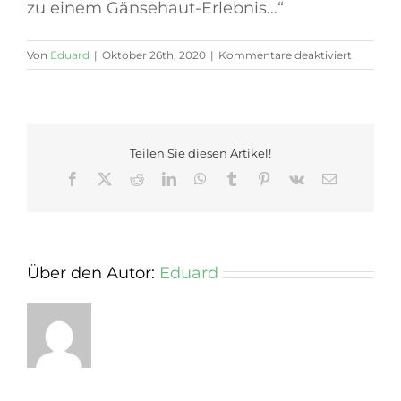
zu einem Gänsehaut-Erlebnis…“
für
Von
Eduard
|
Oktober 26th, 2020
|
Kommentare deaktiviert
König
Heinrich,
Zaccaria,
Sarastro,
Seneca
Teilen Sie diesen Artikel!
Facebook
X
Reddit
LinkedIn
WhatsApp
Tumblr
Pinterest
Vk
E-
Mail
Über den Autor:
Eduard